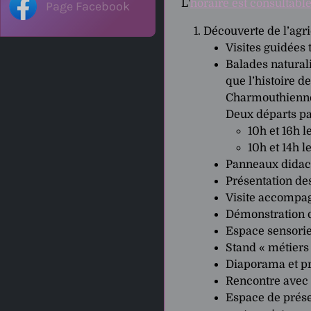
L'
horaire est consultable
Page Facebook
Découverte de l’agri
Visites guidées 
Balades natural
que l’histoire d
Charmouthienne 
Deux départs pa
10h et 16h 
10h et 14h 
Panneaux didacti
Présentation de
Visite accompag
Démonstration d
Espace sensoriel
Stand « métiers
Diaporama et pro
Rencontre avec 
Espace de prése