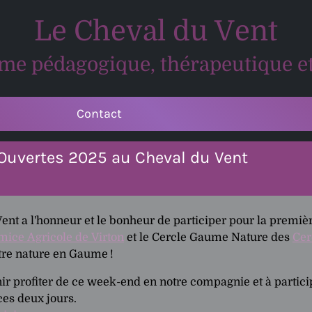
Le Cheval du Vent
me pédagogique, thérapeutique et
Contact
Ouvertes 2025 au Cheval du Vent
nt a l'honneur et le bonheur de participer pour la premiè
mice Agricole de Virton
et le Cercle Gaume Nature des
Cer
otre nature en Gaume
!
ir profiter de ce week-end en notre compagnie et à partici
ces deux jours.