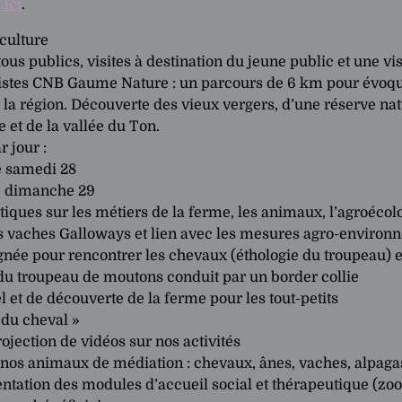
 ici
.
culture
tous publics, visites à destination du jeune public et une 
istes CNB Gaume Nature : un parcours de 6 km pour évoquer l
e la région. Découverte des vieux vergers, d’une réserve nat
et de la vallée du Ton.
r jour :
le samedi 28
le dimanche 29
ques sur les métiers de la ferme, les animaux, l’agroécolo
s vaches Galloways et lien avec les mesures agro-environ
née pour rencontrer les chevaux (éthologie du troupeau) e
u troupeau de moutons conduit par un border collie
 et de découverte de la ferme pour les tout-petits
 du cheval »
jection de vidéos sur nos activités
nos animaux de médiation : chevaux, ânes, vaches, alpagas
ntation des modules d’accueil social et thérapeutique (zo