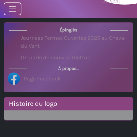
Journées Fermes Ouvertes 2025 au Cheval
du Vent
On parle de nous: Le Gletton
Page Facebook
Histoire du logo